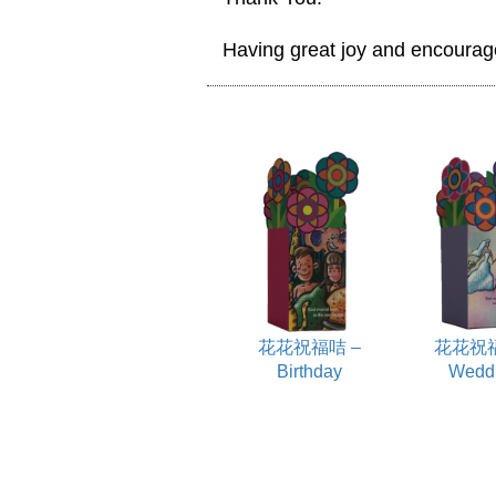
 Having great joy and encourag
花花祝福咭 –
花花祝福
Birthday
Wedd