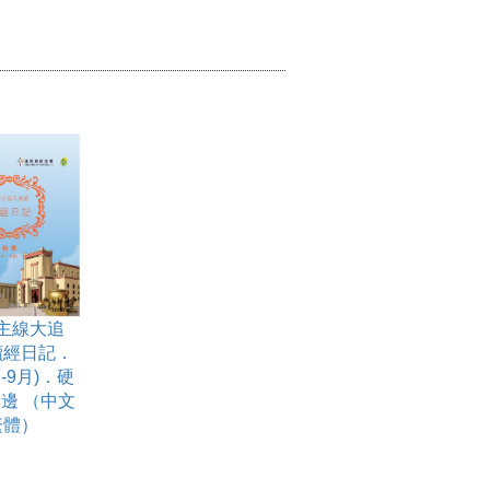
主線大追
讀經日記．
-9月)．硬
邊 （中文
繁體）