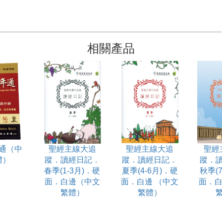
相關產品
通（中
聖經主線大追
聖經主線大追
聖經
體）
蹤．讀經日記．
蹤．讀經日記．
蹤．
春季(1-3月)．硬
夏季(4-6月)．硬
秋季(7
面．白邊（中文
面．白邊 （中文
面．白
繁體）
繁體）