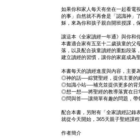
如果你和家人每天有坐在一起看電
的事」自然就不再會是「認識神」
穌，來為你和孩子親自開班授課，保
讓這本《全家讀經一年通》與你和你
本書適合家有五至十二歲孩童的父母
落，以及配合孩童讀經的重點段落
建立讀經的習慣，讓你的家庭成為聖
本書每天的讀經進度與內容，主要為
◎神的話──綜覽聖經，提供主要的經
◎知識小站──補充並提供更多的背景
◎想一想──將聖經的教導落實在日常
◎問與答──讓簡單有趣的問題，帶
配合本書，另附有「全家讀經記錄表
就從今天開始，365天親子聖經課程
作者簡介
