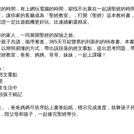
視的時間，有上網玩電腦的時間，卻找不出聚在一起讀聖經的時
了。讓你家的客廳成為「聖經教室」，打開《聖經》這本教科書
證一定比遊戲機更好玩、比連續劇還精采。

的家人，一同展開聖經的探險之旅。

親子共讀，循序漸進，365天可綜覽舊約到新約的66卷書。本
，以簡明易懂的方式，帶出該段落的經文重點，提出思考問題，
經教室，爸爸、媽媽、哥哥、妹妹，一起上課囉！

：

文重點



生活中

領孩子銘記

」，爸爸媽媽可依序貼上書卷貼紙，標示完成進度，鼓舞孩子持
，陪父母和孩子，一起修完聖經學分。 
