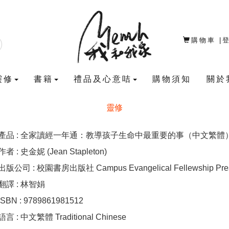
購物車
|
靈修
書籍
禮品及心意咭
購物須知
關於
靈修
產品 : 全家讀經一年通：教導孩子生命中最重要的事（中文繁體
作者 : 史金妮 (Jean Stapleton)
出版公司 : 校園書房出版社 Campus Evangelical Fellewship Pre
翻譯 : 林智娟
ISBN : 9789861981512
語言 : 中文繁體 Traditional Chinese