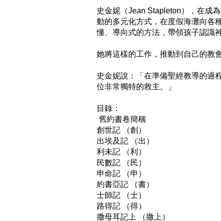
史金妮（Jean Stapleton），在
動的多元化方式，在度假海灘向各
懂、導向式的方法，帶領孩子認識神
她將這樣的工作，推動到自己的教會
史金妮說：「在準備聖經教導的過
位非常獨特的救主。」

目錄：

 舊約書卷簡稱 

創世記 （創） 

出埃及記 （出） 

利未記 （利） 

民數記 （民）

申命記 （申） 

約書亞記 （書） 

士師記 （士） 

路得記 （得） 

撒母耳記上 （撒上） 
