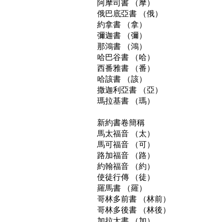
阿摩司書 （摩） 

俄巴底亞書 （俄） 

約拿書 （拿） 

彌迦書 （彌） 

那鴻書 （鴻） 

哈巴谷書 （哈） 

西番雅書 （番） 

哈該書 （該） 

撒迦利亞書 （亞） 

瑪拉基書 （瑪） 

新約書卷簡稱 

馬太福音 （太） 

馬可福音 （可） 

路加福音 （路） 

約翰福音 （約） 

使徒行傳 （徒） 

羅馬書 （羅） 

哥林多前書 （林前） 

哥林多後書 （林後） 

加拉太書 （加） 
