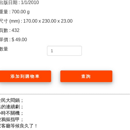
出版日期 : 1/1/2010
重量 : 700.00 g
尺寸 (mm) : 170.00 x 230.00 x 23.00
頁數 : 432
單價 : $ 49.00
數量
添加到購物車
查詢
民大悶鍋；

的連續劇；

時不關機；

鴉摳指甲；

客廳等候良久了！
