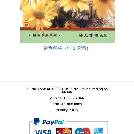
金色年華（中文繁體）
All site content © 2019, BSP Pty Limited trading as
Memh
ABN 90 106 876 046
Term & Conditions
Privacy Policy