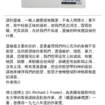
講到靈修，一般人總覺虛無飄渺，不食人間煙火；要不
然，當中枯燥乏味的過程，使我們意志消沈，昏昏欲
睡。究其原因，在於我們不知道，靈修的時候應該做些
什麼。

靈修最主要的目的，是要處理我們內心充斥的各種不安
慾望，這些慾望操控著我們，透過嫉妒、憤怒、暴力、
逃避、恐懼展現出來，我們想用這世上的成就、快樂、
物質、娛樂，來馴服這份渴望，卻總是有如飲鴆止渴，
沒有止境。惟有透過靈修，把這些慾望帶到神的面前，
讓祂來煉淨我們的慾望，慾望才會轉變成對神無窮無盡
的渴慕。 

作者簡介

傅士德博士 (Dr. Richard J. Foster)，為美國肯薩斯州信
友大學的客座講師及駐校作家。憑《屬靈操練禮讚》一
書，曾獲得一九七八年度的作家獎。
