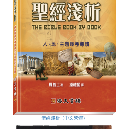
聖經淺析（中文繁體）