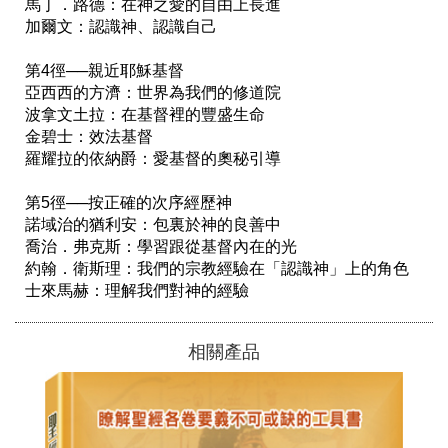
馬丁．路德：在神之愛的自由上長進

加爾文：認識神、認識自己 

第4徑──親近耶穌基督

亞西西的方濟：世界為我們的修道院

波拿文土拉：在基督裡的豐盛生命

金碧士：效法基督

羅耀拉的依納爵：愛基督的奧秘引導

第5徑──按正確的次序經歷神

諾域治的猶利安：包裏於神的良善中

喬治．弗克斯：學習跟從基督內在的光

約翰．衛斯理：我們的宗教經驗在「認識神」上的角色

士來馬赫：理解我們對神的經驗
相關產品