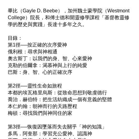
畢比（Gayle D. Beebe），加州魏士蒙學院（Westmont 
College）院長，和傅士德和開靈修學課程「基督教靈修
學的歷史與實踐」長達十多年之久。

目錄：

第1徑──按正確的次序愛神

俄利根：尋求與神相通 

奧古斯丁：以我們的身、智、心來愛神

克勒的伯爾拿：渴慕神與上行的純愛

巴斯：身、智、心的正確次序 

第2徑──靈性生命如旅程 

本都的埃瓦格里烏斯：從致命思想到敬虔德行

喬治．赫伯特：把生活紡織成一個有意義的堅體 

本仁約翰：朝神而行的天路歷程

梅頓：尋找我們與神同住的家

第3徑──恢復因墜落而失去關乎「神的知識」

多馬．阿奎那：學習充公愛神、認識神
