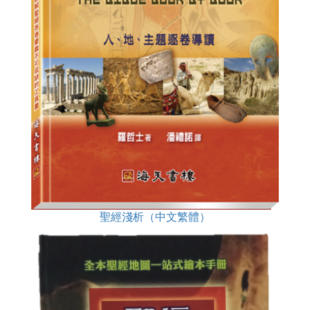
聖經淺析（中文繁體）