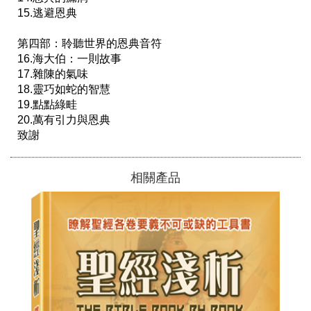
15.逃避恩典

第四部：聆聽世界的恩典音符

16.海大伯：一則故事

17.雜陳的氣味

18.靈巧如蛇的智慧

19.點點綠畦

20.萬有引力與恩典

相關產品