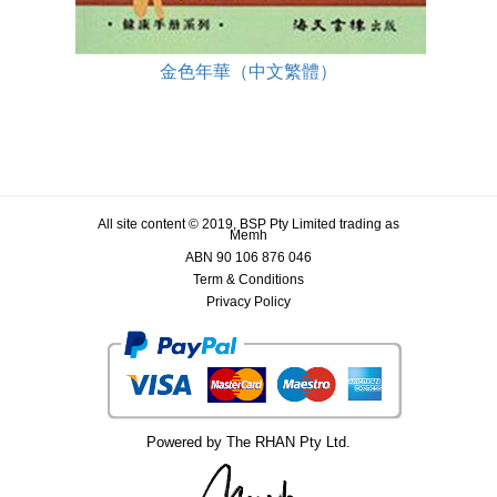
金色年華（中文繁體）
All site content © 2019, BSP Pty Limited trading as
Memh
ABN 90 106 876 046
Term & Conditions
Privacy Policy
Powered by The RHAN Pty Ltd.