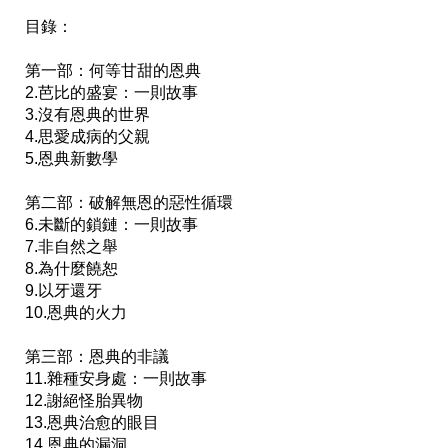
目錄：

第一部：何等甘甜的恩典

2.芭比的盛宴：一則故事

3.沒有恩典的世界

4.思愛成病的父親

5.恩典新數學

第二部：破解無恩的惡性循環

6.未斷的鎖鏈：一則故事

7.非自然之舉

8.為什麼饒恕

9.以牙還牙

10.恩典的火力

第三部：恩典的非議

11.雜種安身處：一則故事

12.謝絕怪胎異物

13.恩典治愈的眼目

14.恩典的漏洞
