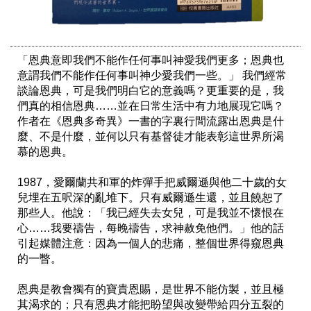
「恩典意即我們不能作任何事叫神愛我們更多；恩典也
意謂我們不能作任何事叫神少愛我們一些。」 我們經常
談論恩典，可是我們明白它的意義嗎？更重要的是，我
們真的相信恩典……並在日常生活中有力地展現它嗎？ 
作者在《恩典多奇異》一書的字裏行間流露出恩典是什
麼、不是什麼，並何以只有基督徒才能表彰這世界所渴
慕的恩典。

1987，愛爾蘭共和軍的炸彈手把威爾遜與他二十歲的女
兒埋在五呎深的亂堆下。只有威爾遜生還，並且饒恕了
那些人。他說：「我已經失去女兒，可是我並不懷恨在
心……我要禱告，每晚禱告，求神赦免他們。」他的話
引起媒體注意：因為一個人的悲痛，整個世界得窺恩典
的一瞥。

恩典是教會獨有的寶貴恩賜，是世界不能仿製，並且極
其渴求的；只有恩典才能把盼望與改變帶給四分五裂的