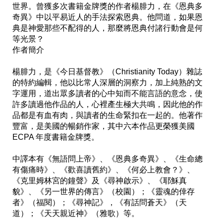
世界。曾獲多次書籍金牌獎的作者楊腓力，在《恩典多
奇異》中以平易近人的手法探索恩典。他問道，如果恩
典是神愛那些不配得的人，那麼將恩典付諸行動會是何
等光景？

作者簡介

楊腓力，是《今日基督教》（Christianity Today）雜誌
的特約編輯，他以比常人深層的洞察力，加上純熟的文
字運用，道出眾多讀者的心中知而不能言語的意念，使
許多讀過他作品的人，心裡產生極大共鳴，因此他的作
品都是有血有肉，與讀者的生命緊扣在一起的。他著作
豐富，是美國的暢銷作家，其中六本作品更榮獲美國 
ECPA 年度書籍金牌獎。

中譯本有《無語問上帝》、《恩典多奇異》、《生命總
有傷痛時》、《歡喜讀舊約》、《何必上教會？》、
《克里姆林宮的鐘聲》及《尋神啟示》、《耶穌真
貌》、《另一世界的傳言》（校園）；《靈魂的倖存
者》（福閱）；《尋神記》，《有話問蒼天》（天
道）；《天天親近神》（雅歌）等。
