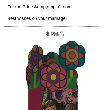
 For the Bride &amp;amp; Groom! 
 Best wishes on your marriage! 
相關產品