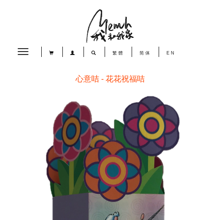
Toggle
繁體
简体
EN
navigation
心意咭 - 花花祝福咭