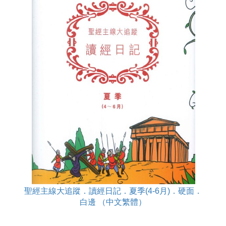
聖經主線大追蹤．讀經日記．夏季(4-6月)．硬面．
白邊 （中文繁體）