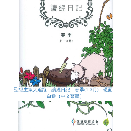
聖經主線大追蹤．讀經日記．春季(1-3月)．硬面．
白邊（中文繁體）