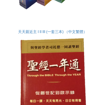
天天親近主 I II III (一套三本) （中文繁體）