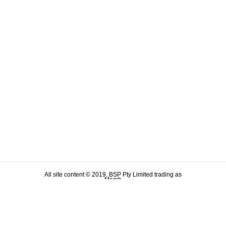
All site content © 2019, BSP Pty Limited trading as
Memh
ABN 90 106 876 046
Term & Conditions
Privacy Policy