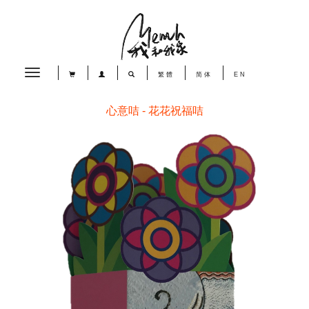
Toggle
繁體
简体
EN
navigation
心意咭 - 花花祝福咭