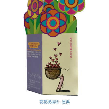
花花祝福咭 - 恩典