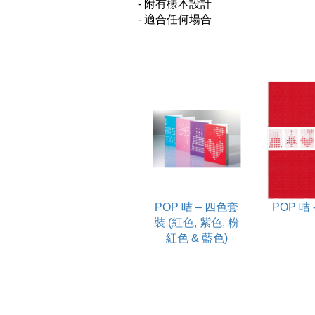
- 附有樣本設計

POP 咭 – 四色套
POP 咭 
裝 (紅色, 紫色, 粉
紅色 & 藍色)