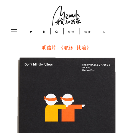
Toggle
繁體
简体
EN
navigation
明信片 -《耶穌 · 比喻》