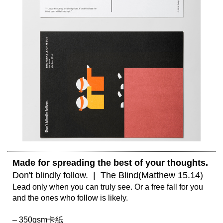
Made for spreading the best of your thoughts. 
Don't blindly follow.  |  The Blind(Matthew 15.14)
Lead only when you can truly see. Or a free fall for you 
and the ones who follow is likely.

– 350gsm卡紙
