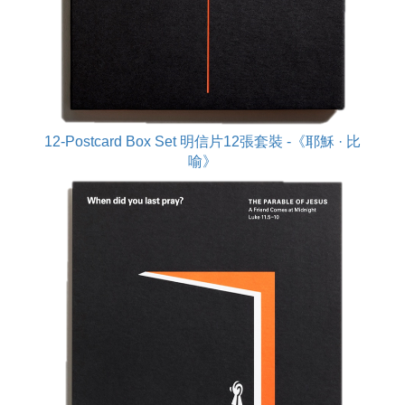
12-Postcard Box Set 明信片12張套裝 -《耶穌 · 比
喻》