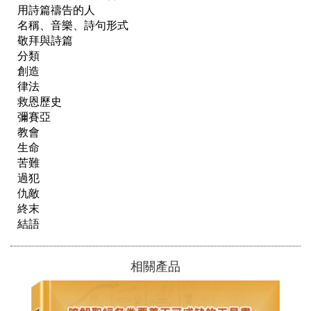
用詩篇禱告的人

名稱、音樂、詩句形式

敬拜與詩篇

分類

創造

律法

救恩歷史

彌賽亞

教會

生命

苦難

過犯

仇敵

終末

結語
相關產品