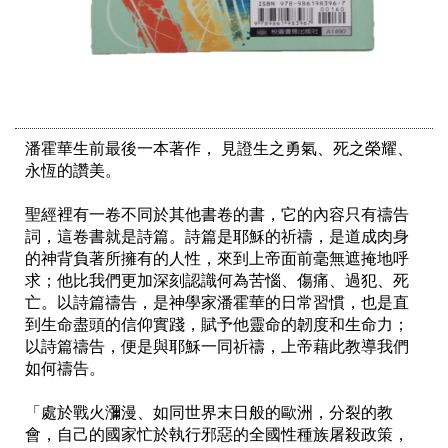
潘霍華生前最後一本著作， 見證生之勇氣、死之榮耀、
永恆的讚美。

聖經裡有一卷不同於其他書卷的書，它的內容只有禱告
詞，這卷書就是詩篇。詩篇是耶穌的祈禱，是道成肉身
的神背負著所擁有的人性，來到上帝面前毫無遮掩地呼
求；他比我們更加深刻認識何為苦惱、傷痛、過犯、死
亡。以詩篇禱告，是神學家潘霍華的日常習慣，也是直
到生命盡頭的信仰實踐，賦予他靈命的韌度和生命力；
以詩篇禱告，便是與耶穌一同祈禱，上帝藉此教導我們
如何禱告。

「處於戰火瀰漫、如同世界末日般的歐洲，分裂的教
會，自己的國家忙於執行邪惡的全國性種族屠殺政策，