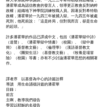
林大學系統神學講師。一九三三年希特勒取得政權後，
潘霍華成為認信教會的發言人，領導更正教會反對納粹
政權；組織地下神學院訓練牧職人員。因著反對希特勒
政權，潘霍華於一九四三年被捕入獄。一九四五年被處
死刑，他死前說：「這是終局，但對我而言，卻是生命
的起頭。」

許多潘霍華的作品已譯成中文，包括《潘霍華獄中詩》
（道聲）、《潘霍華獄中情書》（校園）、《獄中書
簡》（基督教文藝）、《倫理學》（漢語基督教文
化）、《團契生活》（基督教文藝）、《牧養是場冒
險》（校園）等書；亦有不少討論潘霍華思想的相關著
作。

譯者序　以基督為中心的詩篇詮釋

導讀　用生命誦禱詩篇的潘霍華

目錄： 

前言

主啊，教導我們禱告

學習以耶穌的名禱告
