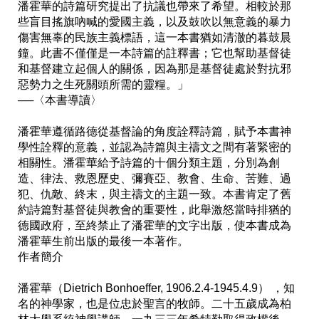
潘霍華的詩篇研究提出了抗議也帶來了希望。相較於那
些盲目搖旗吶喊的愛國主義，以及鼓吹以無意義的暴力
傷害無辜的民族主義標語，這一本書猶如清澈的暮鼓晨
鐘。此書不僅僅是一本詩篇的註釋書；它也幫助基督徒
和基督建立起個人的關係，因為那是基督徒處於對抗邪
惡勢力之生死關頭所需的靈糧。」

──〈本書導讀〉

潘霍華遵循路德從基督論的角度詮釋詩篇，賦予本書神
學性詮釋的意義，並認為詩篇與主禱文之間有著緊密的
相關性。潘霍華給予詩篇的十個分類主題，分別為創
造、律法、救恩歷史、彌賽亞、教會、生命、苦難、過
犯、仇敵、終末，與主禱文的主題一致。本書肯定了舊
約詩篇對基督徒與教會的重要性，此舉激怒當時排猶的
德國政府，至終禁止了潘霍華的文字出版，使本書成為
潘霍華生前出版的最後一本著作。

作者簡介

潘霍華（Dietrich Bonhoeffer, 1906.2.4-1945.4.9） ，知
名的神學家，也是位忠於聖言的牧師。二十五歲成為柏