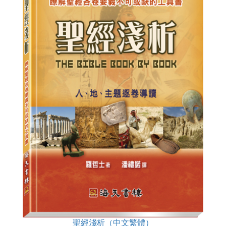
聖經淺析（中文繁體）