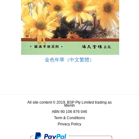
金色年華（中文繁體）
All site content © 2019, BSP Pty Limited trading as
Memh
ABN 90 106 876 046
Term & Conditions
Privacy Policy