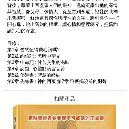
背後，藏著上帝凝望人們的眼神，處處流露出祂的深情
與智慧。像父母，像情人，從亙古到永遠，祂愛的眼神
未曾挪移。鮮活兼具感性與理性的文字，將引導你──打
開心扉，跳出舊約的框框，讓心情和態度歸零，把舊約
讀到心的深處。 

目錄：

第1章 舊約值得費心讀嗎?

第2章 約伯記 : 黑暗中望見

第3章 申命記 : 甘苦交集的滋味

第4章 詩篇 : 心靈點滴皆音符

第5章 傳道書 : 智慧的終結

第6章 先知書 : 神的回覆 第7章 謎底揭曉前的迴聲 
相關產品