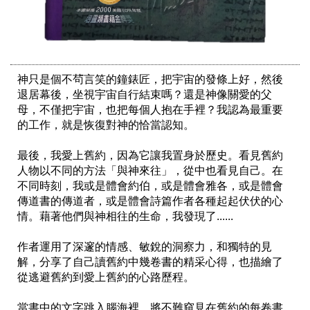
神只是個不茍言笑的鐘錶匠，把宇宙的發條上好，然後
退居幕後，坐視宇宙自行結束嗎？還是神像關愛的父
母，不僅把宇宙，也把每個人抱在手裡？我認為最重要
的工作，就是恢復對神的恰當認知。

最後，我愛上舊約，因為它讓我置身於歷史。看見舊約
人物以不同的方法「與神來往」，從中也看見自己。在
不同時刻，我或是體會約伯，或是體會雅各，或是體會
傳道書的傳道者，或是體會詩篇作者各種起起伏伏的心
情。藉著他們與神相往的生命，我發現了......

作者運用了深邃的情感、敏銳的洞察力，和獨特的見
解，分享了自己讀舊約中幾卷書的精采心得，也描繪了
從逃避舊約到愛上舊約的心路歷程。

當書中的文字跳入腦海裡，將不難窺見在舊約的每卷書