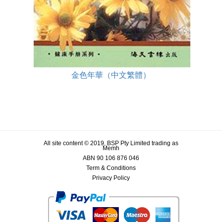
金色年華（中文繁體）
All site content © 2019, BSP Pty Limited trading as
Memh
ABN 90 106 876 046
Term & Conditions
Privacy Policy