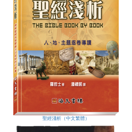
聖經淺析（中文繁體）