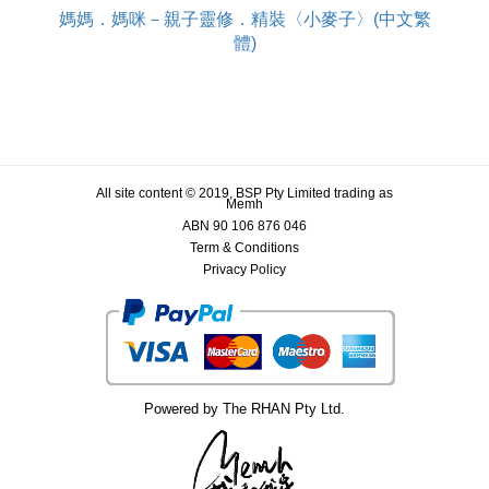
媽媽．媽咪－親子靈修．精裝〈小麥子〉(中文繁
體)
All site content © 2019, BSP Pty Limited trading as
Memh
ABN 90 106 876 046
Term & Conditions
Privacy Policy
Powered by The RHAN Pty Ltd.