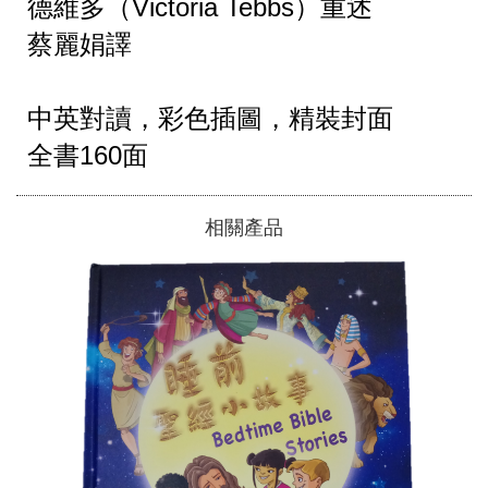
德維多（Victoria Tebbs）重述

蔡麗娟譯

中英對讀，彩色插圖，精裝封面

相關產品