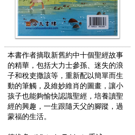
本書作者摘取新舊約中十個聖經故事
的精華，包括大力士參孫、迷失的浪
子和稅吏撒該等，重新配以簡單而生
動的筆觸，及維妙維肖的圖畫，讓小
孩子也能夠愉快認識聖經，培養讀聖
經的興趣，一生跟隨天父的腳蹤，過
蒙福的生活。 
