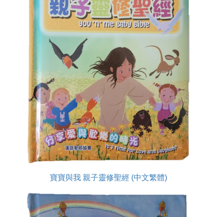
寶寶與我 親子靈修聖經 (中文繁體)