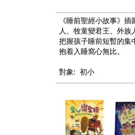
《睡前聖經小故事》插
人、牧童變君王、外族
把握孩子睡前短暫的集
抱着入睡窩心無比。

對象:  初小