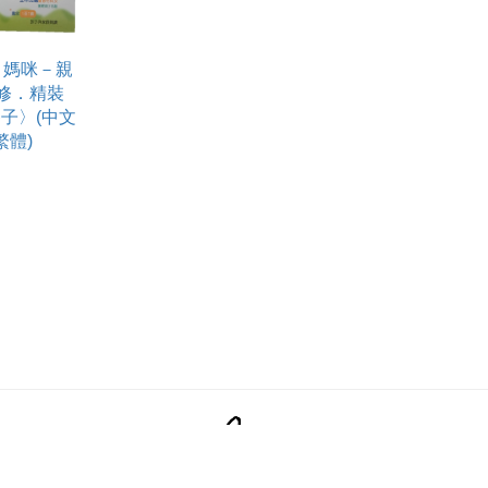
．媽咪－親
修．精裝
子〉(中文
繁體)