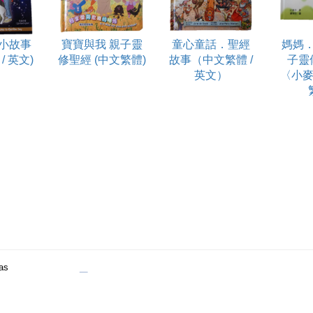
小故事
寶寶與我 親子靈
童心童話．聖經
媽媽
/ 英文)
修聖經 (中文繁體)
故事（中文繁體 /
子靈
英文）
〈小麥
 as