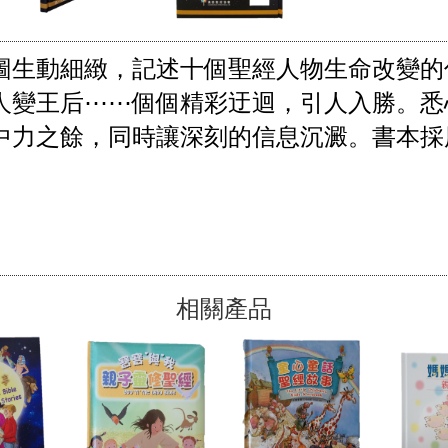
圖生動細緻，記述十個聖經人物生命改變的
人變王后⋯⋯個個精彩迂迴，引人入勝。悉
中力之餘，同時讓深刻的信息沉澱。書本採
相關產品