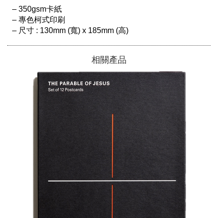
– 350gsm卡紙

– 專色柯式印刷

相關產品