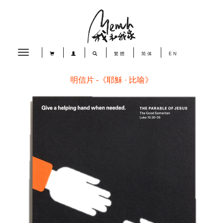
Toggle
繁體
简体
EN
navigation
明信片 -《耶穌 · 比喻》