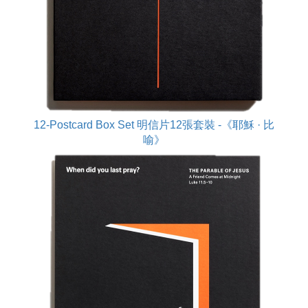
12-Postcard Box Set 明信片12張套裝 -《耶穌 · 比
喻》