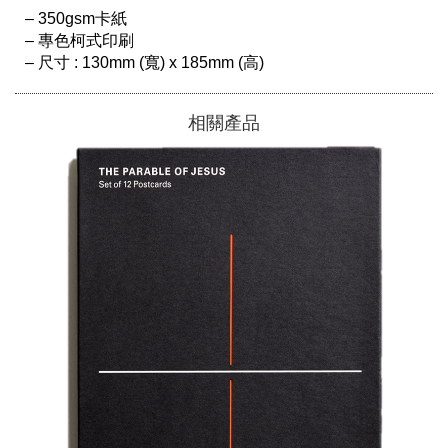
– 350gsm卡紙

– 專色柯式印刷

相關產品