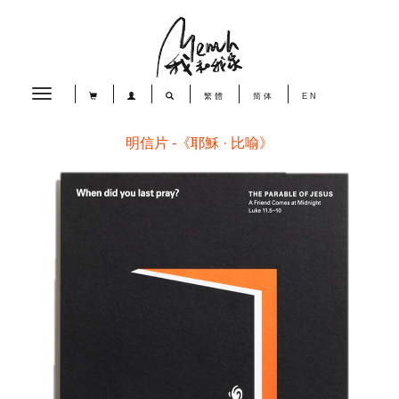
Toggle
繁體
简体
EN
navigation
明信片 -《耶穌 · 比喻》