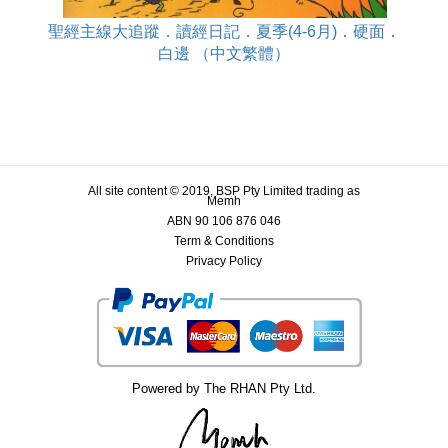
聖經主線大追蹤．讀經日記．夏季(4-6月)．硬面．
白邊 （中文繁體）
All site content © 2019, BSP Pty Limited trading as
Memh
ABN 90 106 876 046
Term & Conditions
Privacy Policy
Powered by The RHAN Pty Ltd.