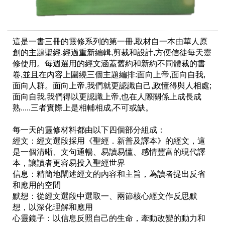
這是一書三冊的靈修系列的第一冊,取材自一本由華人原
創的主題聖經,經過重新編輯,剪裁和設計,方便信徒每天靈
修使用。每週選用的經文涵蓋舊約和新約不同體裁的書
卷,並且在內容上圍繞三個主題編排:面向上帝,面向自我,
面向人群。面向上帝,我們就更認識自己,政懂得與人相處;
面向自我,我們得以更認識上帝,也在人際關係上成長成
熟.....三者實際上是相輔相成,不可或缺。

每一天的靈修材料都由以下四個部分組成：

經文：經文選段採用《聖經．新普及譯本》的經文，這
是一個清晰、文句通暢、易讀易懂、感情豐富的現代譯
本，讓讀者更容易投入聖經世界

信息：精簡地闡述經文的內容和主旨，為讀者提出反省
和應用的空間

默想：從經文選段中選取一、兩節核心經文作反思默
想，以深化理解和應用

心靈鏡子：以信息反照自己的生命，牽動改變的動力和