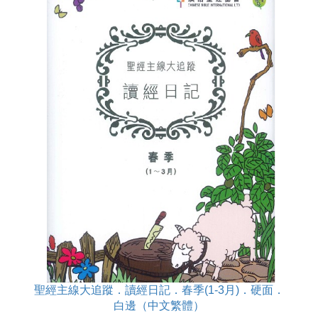
聖經主線大追蹤．讀經日記．春季(1-3月)．硬面．
白邊（中文繁體）