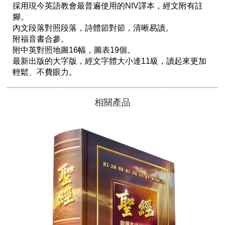
採用現今英語教會最普遍使用的NIV譯本，經文附有註
腳。

內文段落對照段落，詩體節對節，清晰易讀。

附福音書合參。

附中英對照地圖16幅，圖表19個。

最新出版的大字版，經文字體大小達11級，讀起來更加
輕鬆、不費眼力。
相關產品